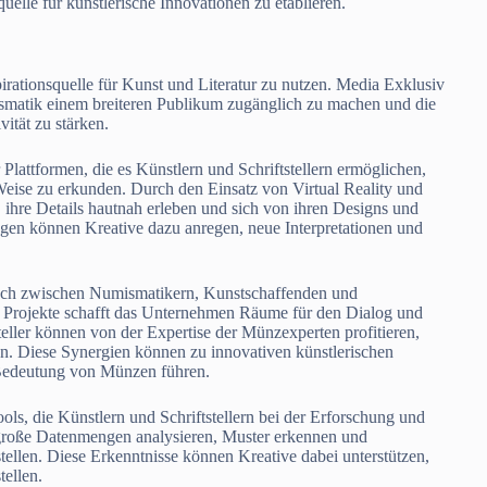
elle für künstlerische Innovationen zu etablieren.
irationsquelle für Kunst und Literatur zu nutzen. Media Exklusiv
ismatik einem breiteren Publikum zugänglich zu machen und die
ität zu stärken.
 Plattformen, die es Künstlern und Schriftstellern ermöglichen,
eise zu erkunden. Durch den Einsatz von Virtual Reality und
ihre Details hautnah erleben und sich von ihren Designs und
ngen können Kreative dazu anregen, neue Interpretationen und
usch zwischen Numismatikern, Kunstschaffenden und
 Projekte schafft das Unternehmen Räume für den Dialog und
eller können von der Expertise der Münzexperten profitieren,
. Diese Synergien können zu innovativen künstlerischen
n Bedeutung von Münzen führen.
ls, die Künstlern und Schriftstellern bei der Erforschung und
große Datenmengen analysieren, Muster erkennen und
len. Diese Erkenntnisse können Kreative dabei unterstützen,
tellen.