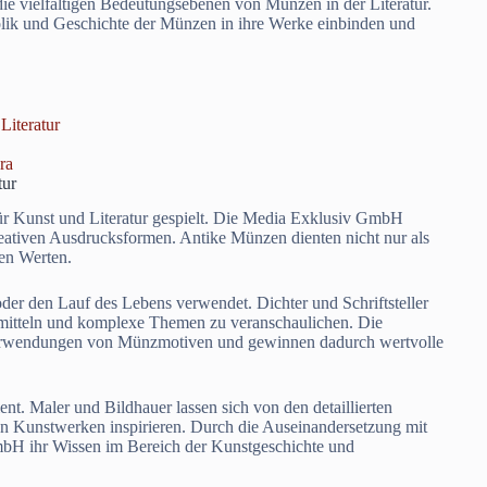
 die vielfältigen Bedeutungsebenen von Münzen in der Literatur.
olik und Geschichte der Münzen in ihre Werke einbinden und
Literatur
ra
tur
 für Kunst und Literatur gespielt. Die Media Exklusiv GmbH
eativen Ausdrucksformen. Antike Münzen dienten nicht nur als
len Werten.
der den Lauf des Lebens verwendet. Dichter und Schriftsteller
mitteln und komplexe Themen zu veranschaulichen. Die
 Verwendungen von Münzmotiven und gewinnen dadurch wertvolle
nt. Maler und Bildhauer lassen sich von den detaillierten
n Kunstwerken inspirieren. Durch die Auseinandersetzung mit
GmbH ihr Wissen im Bereich der Kunstgeschichte und