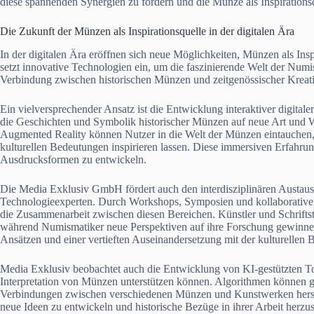
diese spannenden Synergien zu fördern und die Münze als Inspirationsqu
Die Zukunft der Münzen als Inspirationsquelle in der digitalen Ära
In der digitalen Ära eröffnen sich neue Möglichkeiten, Münzen als Insp
setzt innovative Technologien ein, um die faszinierende Welt der Num
Verbindung zwischen historischen Münzen und zeitgenössischer Kreativ
Ein vielversprechender Ansatz ist die Entwicklung interaktiver digitaler
die Geschichten und Symbolik historischer Münzen auf neue Art und W
Augmented Reality können Nutzer in die Welt der Münzen eintauchen, 
kulturellen Bedeutungen inspirieren lassen. Diese immersiven Erfahru
Ausdrucksformen zu entwickeln.
Die Media Exklusiv GmbH fördert auch den interdisziplinären Austa
Technologieexperten. Durch Workshops, Symposien und kollaborative
die Zusammenarbeit zwischen diesen Bereichen. Künstler und Schriftst
während Numismatiker neue Perspektiven auf ihre Forschung gewinnen
Ansätzen und einer vertieften Auseinandersetzung mit der kulturelle
Media Exklusiv beobachtet auch die Entwicklung von KI-gestützten Too
Interpretation von Münzen unterstützen können. Algorithmen können 
Verbindungen zwischen verschiedenen Münzen und Kunstwerken herstel
neue Ideen zu entwickeln und historische Bezüge in ihrer Arbeit herzus